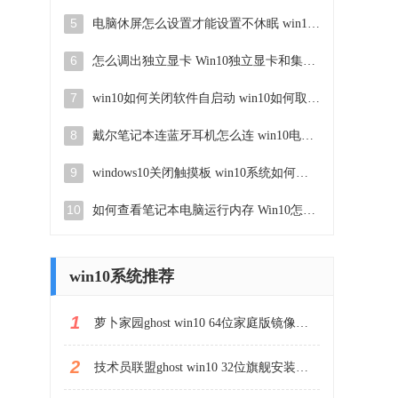
5
电脑休屏怎么设置才能设置不休眠 win10怎么取消电脑休眠设置
6
怎么调出独立显卡 Win10独立显卡和集成显卡如何自动切换
7
win10如何关闭软件自启动 win10如何取消自启动程序
8
戴尔笔记本连蓝牙耳机怎么连 win10电脑蓝牙耳机连接教程
9
windows10关闭触摸板 win10系统如何关闭笔记本触摸板
10
如何查看笔记本电脑运行内存 Win10怎么样检查笔记本电脑内存的容量
win10系统推荐
1
萝卜家园ghost win10 64位家庭版镜像下载v2023.04
2
技术员联盟ghost win10 32位旗舰安装版下载v2023.04