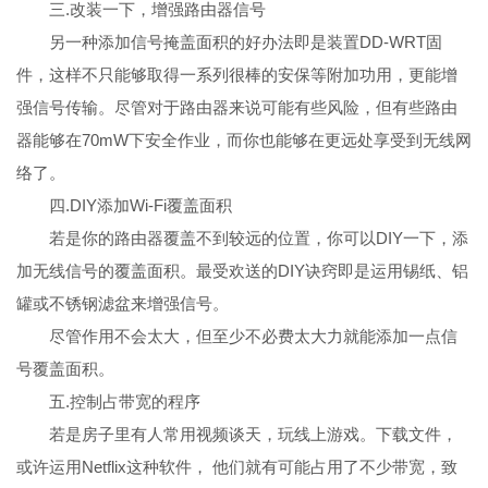
三.改装一下，增强路由器信号
另一种添加信号掩盖面积的好办法即是装置DD-WRT固
件，这样不只能够取得一系列很棒的安保等附加功用，更能增
强信号传输。尽管对于路由器来说可能有些风险，但有些路由
器能够在70mW下安全作业，而你也能够在更远处享受到无线网
络了。
四.DIY添加Wi-Fi覆盖面积
若是你的路由器覆盖不到较远的位置，你可以DIY一下，添
加无线信号的覆盖面积。最受欢送的DIY诀窍即是运用锡纸、铝
罐或不锈钢滤盆来增强信号。
尽管作用不会太大，但至少不必费太大力就能添加一点信
号覆盖面积。
五.控制占带宽的程序
若是房子里有人常用视频谈天，玩线上游戏。下载文件，
或许运用Netflix这种软件， 他们就有可能占用了不少带宽，致