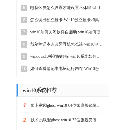
5
电脑休屏怎么设置才能设置不休眠 win10怎么取消电脑休眠设置
6
怎么调出独立显卡 Win10独立显卡和集成显卡如何自动切换
7
win10如何关闭软件自启动 win10如何取消自启动程序
8
戴尔笔记本连蓝牙耳机怎么连 win10电脑蓝牙耳机连接教程
9
windows10关闭触摸板 win10系统如何关闭笔记本触摸板
10
如何查看笔记本电脑运行内存 Win10怎么样检查笔记本电脑内存的容量
win10系统推荐
1
萝卜家园ghost win10 64位家庭版镜像下载v2023.04
2
技术员联盟ghost win10 32位旗舰安装版下载v2023.04