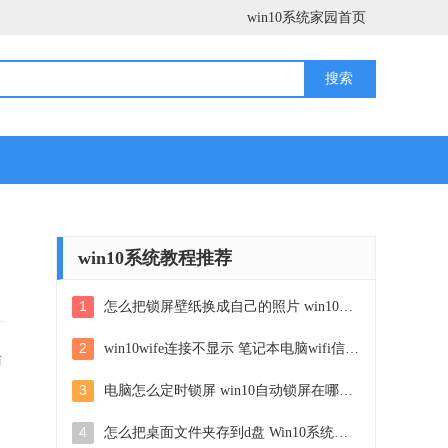
win10系统家园首页
win10系统教程推荐
1
怎么把锁屏壁纸换成自己的照片 win10锁屏壁纸自定义设置步骤
2
win10wife连接不显示 笔记本电脑wifi信号不稳定
访
3
电脑怎么定时锁屏 win10自动锁屏在哪里设置
4
怎么把桌面文件夹存到d盘 Win10系统如何将桌面文件保存到D盘