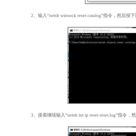
2、输入“netsh winsock reset catalog”指
3、接着继续输入“netsh int ip reset reset.log