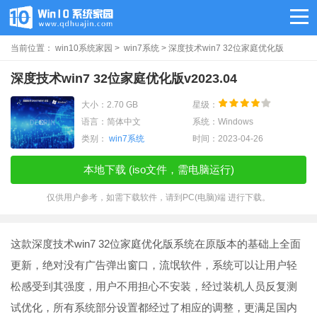
当前位置：
win10系统家园
>
win7系统
> 深度技术win7 32位家庭优化版
v2023.04
深度技术win7 32位家庭优化版v2023.04
大小：2.70 GB
星级：
语言：简体中文
系统：Windows
类别：
win7系统
时间：2023-04-26
本地下载 (iso文件，需电脑运行)
仅供用户参考，如需下载软件，请到PC(电脑)端 进行下载。
这款深度技术win7 32位家庭优化版系统在原版本的基础上全面
更新，绝对没有广告弹出窗口，流氓软件，系统可以让用户轻
松感受到其强度，用户不用担心不安装，经过装机人员反复测
试优化，所有系统部分设置都经过了相应的调整，更满足国内