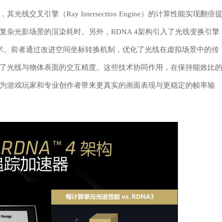
叉引擎（Ray Intersection Engine）的计算性能实现翻倍
杂光影场景的渲染耗时。另外，RDNA 4架构引入了光线变换引擎
围盒（OBB）技术。前者通过改进空间坐标转换机制，优化了光线在虚拟场景中的传
了光线与物体表面的交互精度。这些技术协同作用，在保持能效比
为游戏玩家和专业创作者带来更真实的画面表现与更稳定的帧率输