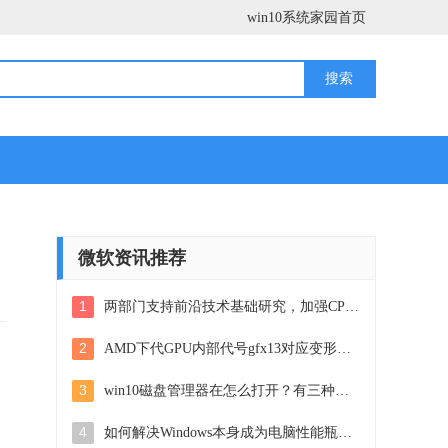
win10系统家园首页
微软资讯推荐
1
两部门支持前沿技术基础研究，加强CPU和人工智能服务器攻关：市场重大事件
2
AMD下代GPU内部代号gfx13对应变形金刚角色曝光
3
win10磁盘管理器在怎么打开？有三种方法，快速学会！
4
如何解决Windows本身成为电脑性能瓶颈的问题？