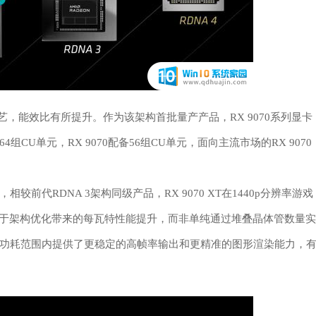
程工艺，能效比有所提升。作为该架构首批量产产品，RX 9070系列显卡
64组CU单元，RX 9070配备56组CU单元，面向主流市场的RX 9070
较前代RDNA 3架构同级产品，RX 9070 XT在1440p分辨率游戏
源于架构优化带来的每瓦特性能提升，而非单纯通过堆叠晶体管数量实
功耗范围内提供了更稳定的高帧率输出和更精准的图形渲染能力，