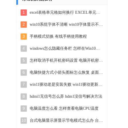
1
excel表格单元格如何换行 EXCEL单元格内文字怎么换行展示
2
win10系统字体不清晰 win10字体显示不清楚怎么调整
3
手柄模式切换 有线手柄使用教程
4
windows怎么隐藏任务栏 怎样在Win10中隐藏任务栏
5
怎样取消手机开机密码设置 电脑开机密码如何取消
6
电脑快捷方式小箭头图标怎么恢复 桌面图标的小箭头不见了怎么恢复
7
win11驱动老是安装失败 win11驱动更新安装失败提示解决方法
8
hdmi1无信号怎么弄 hdm1没信号解决方法
9
电脑温度怎么看 怎样查看电脑CPU温度
10
台式电脑显示屏显示节电模式怎么办 台式机开机黑屏显示节电模式解决方法