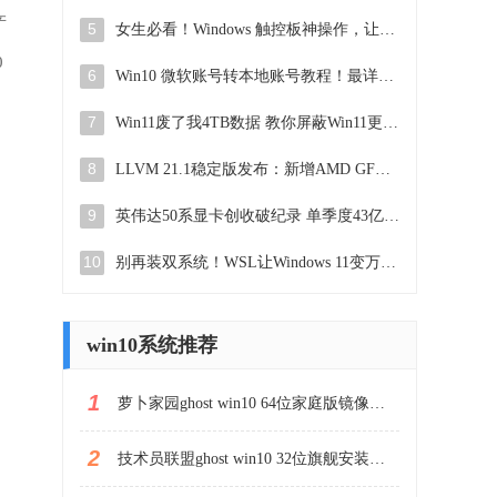
产
5
女生必看！Windows 触控板神操作，让你电脑操作飞起，操作技巧大揭秘
0
6
Win10 微软账号转本地账号教程！最详细步骤分享
7
Win11废了我4TB数据 教你屏蔽Win11更新 非注册表法，如何保护电脑数据不被Win11更新影响
8
LLVM 21.1稳定版发布：新增AMD GFX1250支持，GB10编译选项优化
9
英伟达50系显卡创收破纪录 单季度43亿美元：英伟达显卡创收创新高
10
别再装双系统！WSL让Windows 11变万能，Linux应用直装2022最新版
win10系统推荐
1
萝卜家园ghost win10 64位家庭版镜像下载v2023.04
2
技术员联盟ghost win10 32位旗舰安装版下载v2023.04