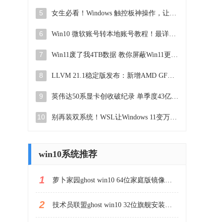
5
女生必看！Windows 触控板神操作，让你电脑操作飞起，操作技巧大揭秘
6
Win10 微软账号转本地账号教程！最详细步骤分享
7
Win11废了我4TB数据 教你屏蔽Win11更新 非注册表法，如何保护电脑数据不被Win11更新影响
8
LLVM 21.1稳定版发布：新增AMD GFX1250支持，GB10编译选项优化
9
英伟达50系显卡创收破纪录 单季度43亿美元：英伟达显卡创收创新高
10
别再装双系统！WSL让Windows 11变万能，Linux应用直装2022最新版
win10系统推荐
1
萝卜家园ghost win10 64位家庭版镜像下载v2023.04
2
技术员联盟ghost win10 32位旗舰安装版下载v2023.04