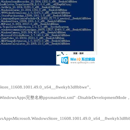
11608.1001.49.0_x64__8wekyb3d8bbwe”。
sWindowsApps完整名称ppxmanifest.xml" -DisableDevelopmentMode
wsAppsMicrosoft.WindowsStore_11608.1001.49.0_x64__8wekyb3d8b