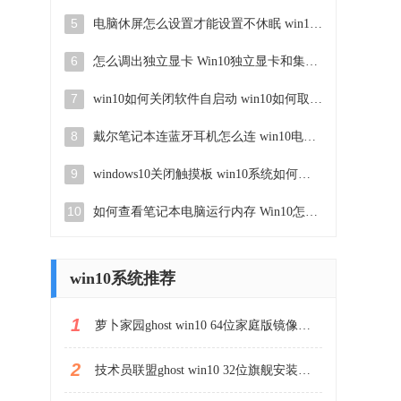
5
电脑休屏怎么设置才能设置不休眠 win10怎么取消电脑休眠设置
6
怎么调出独立显卡 Win10独立显卡和集成显卡如何自动切换
7
win10如何关闭软件自启动 win10如何取消自启动程序
8
戴尔笔记本连蓝牙耳机怎么连 win10电脑蓝牙耳机连接教程
9
windows10关闭触摸板 win10系统如何关闭笔记本触摸板
10
如何查看笔记本电脑运行内存 Win10怎么样检查笔记本电脑内存的容量
win10系统推荐
1
萝卜家园ghost win10 64位家庭版镜像下载v2023.04
2
技术员联盟ghost win10 32位旗舰安装版下载v2023.04