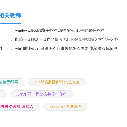
面相关教程
windows怎么隐藏任务栏 怎样在Win10中隐藏任务栏
登录microsoft一直请稍等 win10 microsoft账户登录一直请稍等怎么解决
电脑一直键盘一直自己输入 Win10键盘持续输入文字怎么办
弹出
win10电脑没声音是怎么回事教你怎么修复 电脑播放音频没有声音怎么回事
如何连接无线网
163邮箱删除邮件怎么恢复
盘
ip地址不一样怎么共享打印机
示可移动磁盘,请插入
windows7更改密码