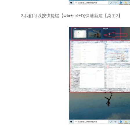
2.我们可以按快捷键【win+ctrl+D]快速新建【桌面2】