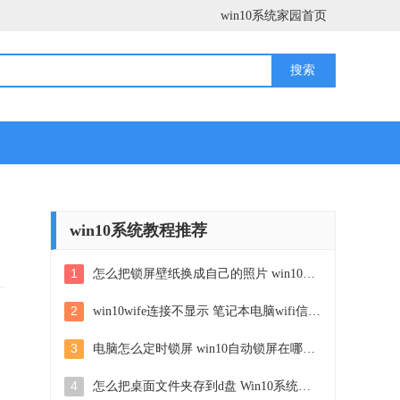
win10系统家园首页
win10系统教程推荐
1
怎么把锁屏壁纸换成自己的照片 win10锁屏壁纸自定义设置步骤
2
win10wife连接不显示 笔记本电脑wifi信号不稳定
，
3
电脑怎么定时锁屏 win10自动锁屏在哪里设置
用
更
4
怎么把桌面文件夹存到d盘 Win10系统如何将桌面文件保存到D盘