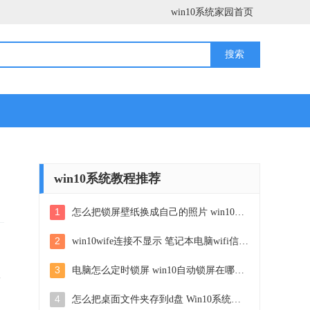
win10系统家园首页
win10系统教程推荐
1
怎么把锁屏壁纸换成自己的照片 win10锁屏壁纸自定义设置步骤
2
win10wife连接不显示 笔记本电脑wifi信号不稳定
3
电脑怎么定时锁屏 win10自动锁屏在哪里设置
效
4
怎么把桌面文件夹存到d盘 Win10系统如何将桌面文件保存到D盘