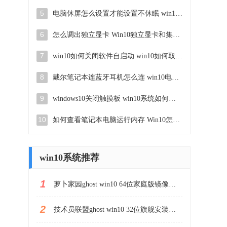
5
电脑休屏怎么设置才能设置不休眠 win10怎么取消电脑休眠设置
6
怎么调出独立显卡 Win10独立显卡和集成显卡如何自动切换
7
win10如何关闭软件自启动 win10如何取消自启动程序
8
戴尔笔记本连蓝牙耳机怎么连 win10电脑蓝牙耳机连接教程
9
windows10关闭触摸板 win10系统如何关闭笔记本触摸板
10
如何查看笔记本电脑运行内存 Win10怎么样检查笔记本电脑内存的容量
win10系统推荐
1
萝卜家园ghost win10 64位家庭版镜像下载v2023.04
2
技术员联盟ghost win10 32位旗舰安装版下载v2023.04