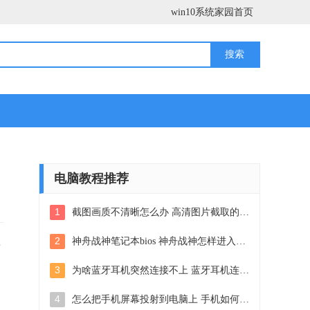
win10系统家园首页
电脑教程推荐
1
截图画质不清晰怎么办 高清图片截取的两种有效方法
2
神舟战神笔记本bios 神舟战神怎样进入bios设置
可
3
为啥蓝牙耳机突然连接不上 蓝牙耳机连接不上手机怎么解决
更
4
怎么把手机屏幕投射到电脑上 手机如何无线投屏到电脑上