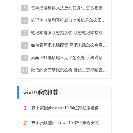
5
怎样把搜狗输入法放到任务栏 怎么把搜狗输入法固定到任务栏
1
6
笔记本电脑刚开机就自动关机是怎么回事 笔记本电脑开机后几秒钟自动关机
7
笔记本电脑联想指纹锁 联想笔记本指纹设置步骤
8
如何看网吧电脑配置 网吧电脑怎么查看硬件配置
9
桌面上打电话键不见了怎么办 手机通话图标不见了怎么办
10
微信的桌面壁纸怎么换 微信主页壁纸设置方法
win10系统推荐
1
萝卜家园ghost win10 64位家庭版镜像下载v2023.04
2
技术员联盟ghost win10 32位旗舰安装版下载v2023.04