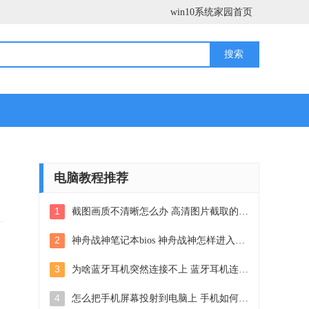
win10系统家园首页
电脑教程推荐
1
截图画质不清晰怎么办 高清图片截取的两种有效方法
2
神舟战神笔记本bios 神舟战神怎样进入bios设置
速
3
为啥蓝牙耳机突然连接不上 蓝牙耳机连接不上手机怎么解决
4
怎么把手机屏幕投射到电脑上 手机如何无线投屏到电脑上