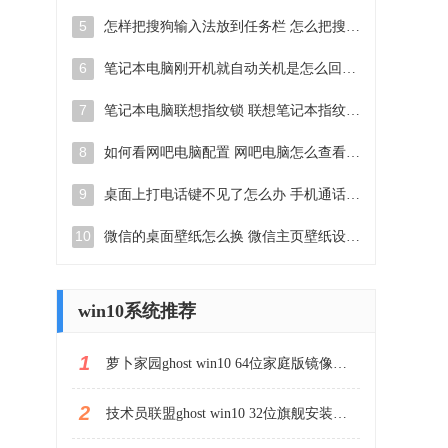
5
怎样把搜狗输入法放到任务栏 怎么把搜狗输入法固定到任务栏
6
笔记本电脑刚开机就自动关机是怎么回事 笔记本电脑开机后几秒钟自动关机
7
笔记本电脑联想指纹锁 联想笔记本指纹设置步骤
8
如何看网吧电脑配置 网吧电脑怎么查看硬件配置
9
桌面上打电话键不见了怎么办 手机通话图标不见了怎么办
10
微信的桌面壁纸怎么换 微信主页壁纸设置方法
win10系统推荐
1
萝卜家园ghost win10 64位家庭版镜像下载v2023.04
2
技术员联盟ghost win10 32位旗舰安装版下载v2023.04