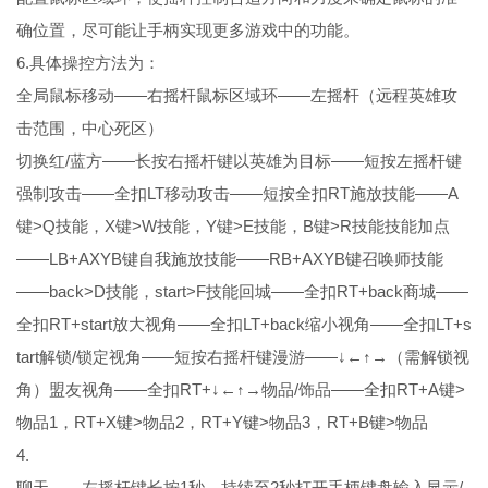
确位置，尽可能让手柄实现更多游戏中的功能。
6.具体操控方法为：
全局鼠标移动——右摇杆鼠标区域环——左摇杆（远程英雄攻
击范围，中心死区）
切换红/蓝方——长按右摇杆键以英雄为目标——短按左摇杆键
强制攻击——全扣LT移动攻击——短按全扣RT施放技能——A
键>Q技能，X键>W技能，Y键>E技能，B键>R技能技能加点
——LB+AXYB键自我施放技能——RB+AXYB键召唤师技能
——back>D技能，start>F技能回城——全扣RT+back商城——
全扣RT+start放大视角——全扣LT+back缩小视角——全扣LT+s
tart解锁/锁定视角——短按右摇杆键漫游——↓←↑→（需解锁视
角）盟友视角——全扣RT+↓←↑→物品/饰品——全扣RT+A键>
物品1，RT+X键>物品2，RT+Y键>物品3，RT+B键>物品
4.
聊天——左摇杆键长按1秒，持续至2秒打开手柄键盘输入显示/