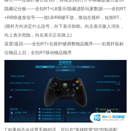
隐藏记分板——全扣RT+LB显示/隐藏进阶玩家数据——全扣RT
+RB快速发信号——按LB/RB键不放，推动左摇杆，短按RT。
(摇杆方向决定什么信号，向下表示协助。向左表示敌人消失，
向上表示危险，向右表示正在路上)
设置/返回——全扣RT+右摇杆键调整物品顺序——右摇杆鼠标
位物品上后，全扣RT移动物品顺序
7.如果你不会设置手柄的话，可以在“英雄联盟”的“控制器配