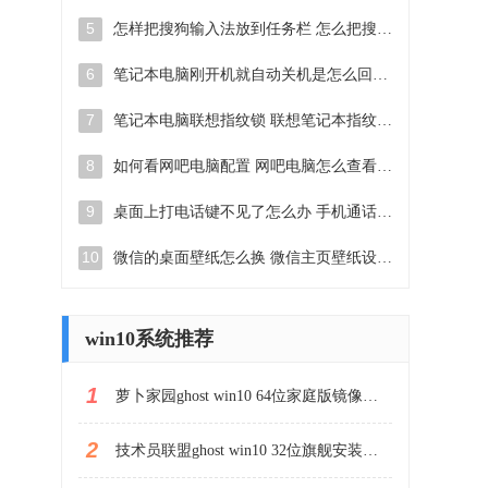
5
怎样把搜狗输入法放到任务栏 怎么把搜狗输入法固定到任务栏
6
笔记本电脑刚开机就自动关机是怎么回事 笔记本电脑开机后几秒钟自动关机
7
笔记本电脑联想指纹锁 联想笔记本指纹设置步骤
8
如何看网吧电脑配置 网吧电脑怎么查看硬件配置
9
桌面上打电话键不见了怎么办 手机通话图标不见了怎么办
10
微信的桌面壁纸怎么换 微信主页壁纸设置方法
win10系统推荐
1
萝卜家园ghost win10 64位家庭版镜像下载v2023.04
2
技术员联盟ghost win10 32位旗舰安装版下载v2023.04