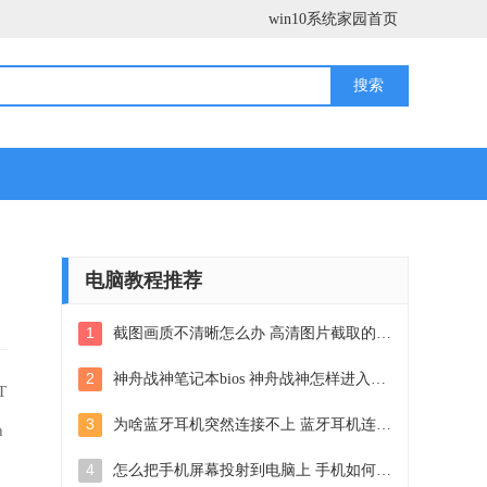
win10系统家园首页
电脑教程推荐
1
截图画质不清晰怎么办 高清图片截取的两种有效方法
2
神舟战神笔记本bios 神舟战神怎样进入bios设置
T
3
为啥蓝牙耳机突然连接不上 蓝牙耳机连接不上手机怎么解决
h
4
怎么把手机屏幕投射到电脑上 手机如何无线投屏到电脑上