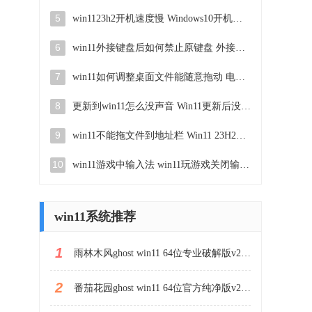
5
win1123h2开机速度慢 Windows10开机慢解决方法
6
win11外接键盘后如何禁止原键盘 外接键盘后如何停用笔记本键盘
7
win11如何调整桌面文件能随意拖动 电脑桌面图标拖动功能
8
更新到win11怎么没声音 Win11更新后没有声音的解决方案
9
win11不能拖文件到地址栏 Win11 23H2拖拽文件到地址栏无效解决方法
10
win11游戏中输入法 win11玩游戏关闭输入法教程
win11系统推荐
1
雨林木风ghost win11 64位专业破解版v2023.04
2
番茄花园ghost win11 64位官方纯净版v2023.04