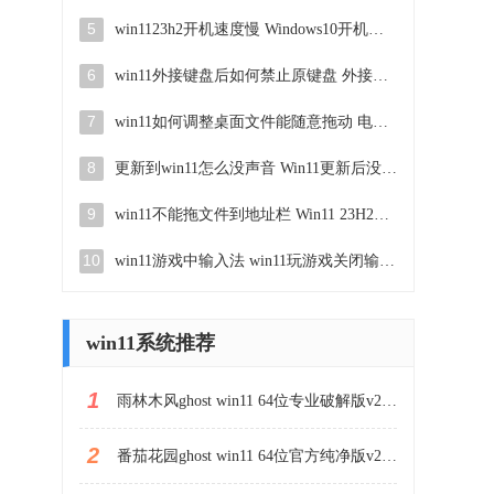
5
win1123h2开机速度慢 Windows10开机慢解决方法
6
win11外接键盘后如何禁止原键盘 外接键盘后如何停用笔记本键盘
7
win11如何调整桌面文件能随意拖动 电脑桌面图标拖动功能
8
更新到win11怎么没声音 Win11更新后没有声音的解决方案
9
win11不能拖文件到地址栏 Win11 23H2拖拽文件到地址栏无效解决方法
10
win11游戏中输入法 win11玩游戏关闭输入法教程
win11系统推荐
1
雨林木风ghost win11 64位专业破解版v2023.04
2
番茄花园ghost win11 64位官方纯净版v2023.04